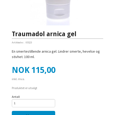
Traumadol arnica gel
Artikkelnr.:
05523
En smertestillende arnica gel. Lindrer smerte, hevelse og
stivhet. 100 ml.
Pris
NOK
115,00
inkl. mva.
Produktet er utsolgt
Antall