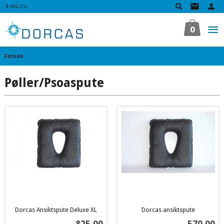
Gå
VALUTA
til
innholdet
0
Forside
Pøller/Psoaspute
Dorcas Ansiktspute Deluxe XL
Dorcas ansiktspute
inkl.
inkl.
Pris
Pris
825,00
570,00