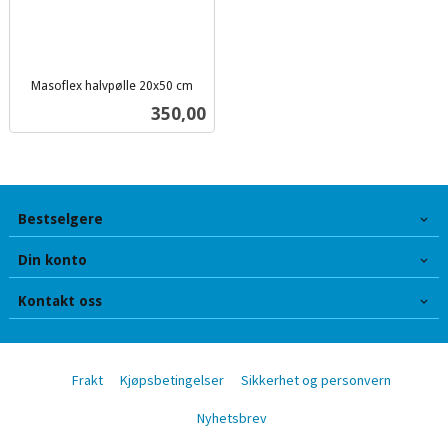
Masoflex halvpølle 20x50 cm
inkl.
Pris
350,00
mva.
Bestselgere
Din konto
Kontakt oss
Frakt
Kjøpsbetingelser
Sikkerhet og personvern
Nyhetsbrev