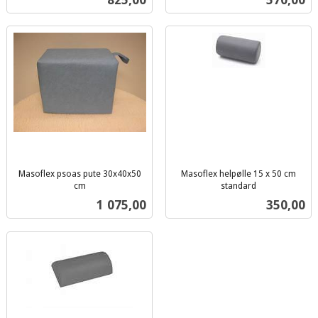
mva.
mva.
Masoflex psoas pute 30x40x50
Masoflex helpølle 15 x 50 cm
cm
standard
inkl.
inkl.
Pris
Pris
1 075,00
350,00
mva.
mva.