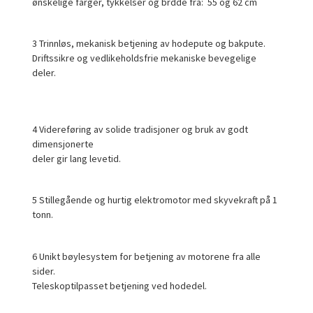
ønskelige farger, tykkelser og brdde fra: 55 og 62 cm
3 Trinnløs, mekanisk betjening av hodepute og bakpute.
Driftssikre og vedlikeholdsfrie mekaniske bevegelige
deler.
4 Videreføring av solide tradisjoner og bruk av godt
dimensjonerte
deler gir lang levetid.
5 Stillegående og hurtig elektromotor med skyvekraft på 1
tonn.
6 Unikt bøylesystem for betjening av motorene fra alle
sider.
Teleskoptilpasset betjening ved hodedel.