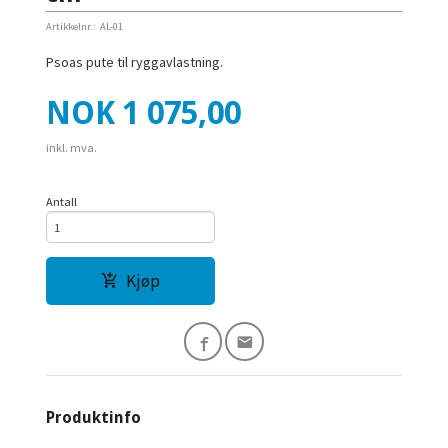
Artikkelnr.:
AL-01
Psoas pute til ryggavlastning.
Pris
NOK
1 075,00
inkl. mva.
Antall
Kjøp
Produktinfo