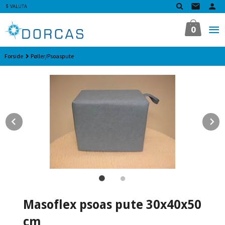
Gå
VALUTA
til
innholdet
0
Forside
Pøller/Psoaspute
Prev
N
Masoflex psoas pute 30x40x50
cm